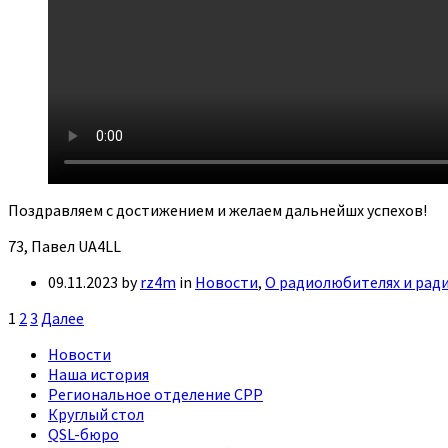
Поздравляем с достижением и желаем дальнейшх успехов!
73, Павел UA4LL
09.11.2023
by
rz4m
in
Новости
,
О радиолюбителях и рад
Пагинация
1
2
3
Далее
записей
Новости
Наша история
Региональное отделение СРР
Круглый стол
QSL-бюро