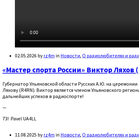
02.05.2026
by
rz4m
in
Новости
,
О радиолюбителях и рад
«Мастер спорта России» Виктор Ляхов 
Губернатор Ульяновской области Русских А.Ю. на церемонии
Ляхову (R4RN). Виктор является членом Ульяновского регио
дальнейших успехов в радиоспорте!
—
73! Pavel UA4LL
11.08.2025
by
rz4m
in
Новости
,
О радиолюбителях и рад