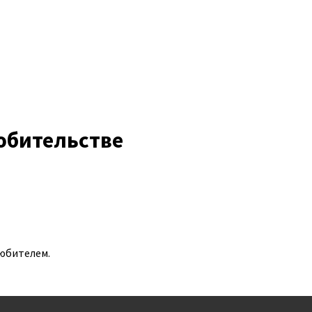
юбительстве
любителем.