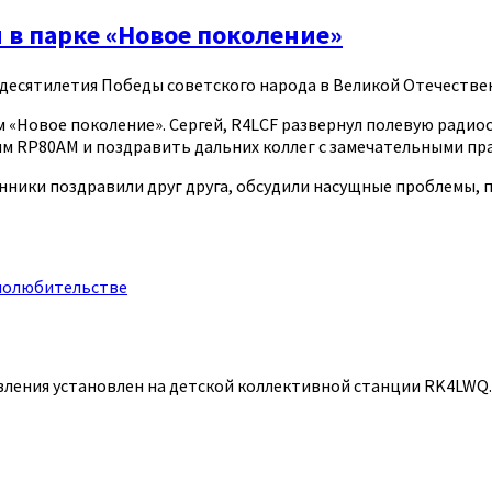
в парке «Новое поколение»
десятилетия Победы советского народа в Великой Отечествен
ом «Новое поколение». Сергей, R4LCF развернул полевую рад
м RP80AM и поздравить дальних коллег с замечательными пр
ики поздравили друг друга, обсудили насущные проблемы, п
иолюбительстве
равления установлен на детской коллективной станции RK4LWQ.