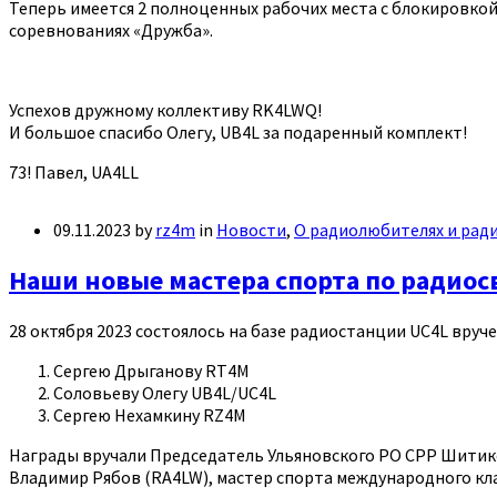
Теперь имеется 2 полноценных рабочих места с блокировко
соревнованиях «Дружба».
Успехов дружному коллективу RK4LWQ!
И большое спасибо Олегу, UB4L за подаренный комплект!
73! Павел, UA4LL
09.11.2023
by
rz4m
in
Новости
,
О радиолюбителях и рад
Наши новые мастера спорта по радиос
28 октября 2023 состоялось на базе радиостанции UС4L вру
Сергею Дрыганову RT4M
Соловьеву Олегу UB4L/UC4L
Сергею Нехамкину RZ4M
Награды вручали Председатель Ульяновского РО СРР Шитиков
Владимир Рябов (RA4LW), мастер спорта международного кла