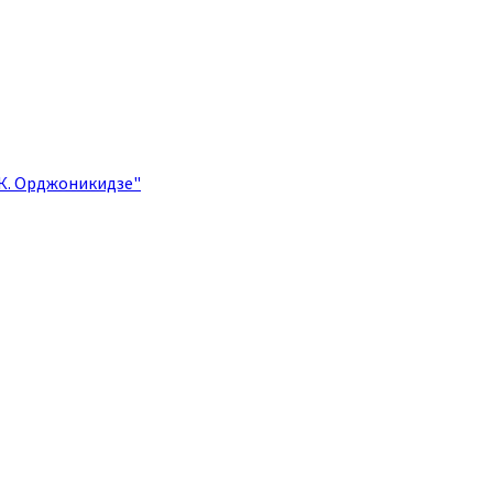
.К. Орджоникидзе"