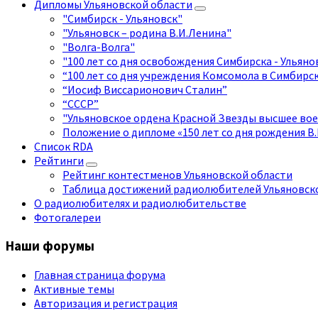
Дипломы Ульяновской области
"Симбирск - Ульяновск"
"Ульяновск – родина В.И.Ленина"
"Волга-Волга"
"100 лет со дня освобождения Симбирска - Ульян
“100 лет со дня учреждения Комсомола в Симбирск
“Иосиф Виссарионович Сталин”
“СССР”
"Ульяновское ордена Красной Звезды высшее вое
Положение о дипломе «150 лет со дня рождения В.
Список RDA
Рейтинги
Рейтинг контестменов Ульяновской области
Таблица достижений радиолюбителей Ульяновско
О радиолюбителях и радиолюбительстве
Фотогалереи
Наши форумы
Главная страница форума
Активные темы
Авторизация и регистрация