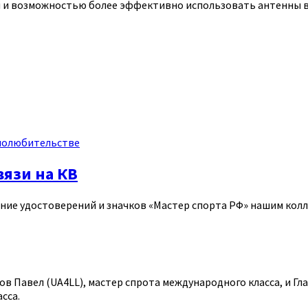
й и возможностью более эффективно использовать антенны в
иолюбительстве
вязи на КВ
чение удостоверений и значков «Мастер спорта РФ» нашим кол
 Павел (UA4LL), мастер спрота международного класса, и Гл
сса.