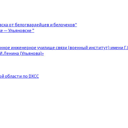
овска от белогвардейцев и белочехов"
е — Ульяновске ”
нное инженерное училище связи (военный институт) имени Г
И.Ленина (Ульянова)»
й области по DXCC