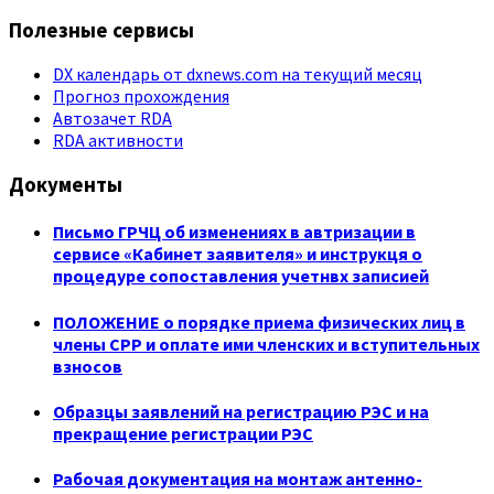
Полезные сервисы
DX календарь от dxnews.com на текущий месяц
Прогноз прохождения
Автозачет RDA
RDA активности
Документы
Письмо ГРЧЦ об изменениях в автризации в
сервисе «Кабинет заявителя» и инструкця о
процедуре сопоставления учетнвх записией
ПОЛОЖЕНИЕ о порядке приема физических лиц в
члены СРР и оплате ими членских и вступительных
взносов
Образцы заявлений на регистрацию РЭС и на
прекращение регистрации РЭС
Рабочая документация на монтаж антенно-