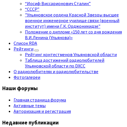
“Иосиф Виссарионович Сталин”
“СССР”
"Ульяновское ордена Красной Звезды высшее
военное инженерное училище связи (военный
институт) имени Г.К. Орджоникидзе"
Положение о дипломе «150 лет со дня рождения
В.И.Ленина (Ульянова)»
Список RDA
Рейтинги
Рейтинг контестменов Ульяновской области
Таблица достижений радиолюбителей
Ульяновской области по DXCC
О радиолюбителях и радиолюбительстве
Фотогалереи
Наши форумы
Главная страница форума
Активные темы
Авторизация и регистрация
Недавние публикации