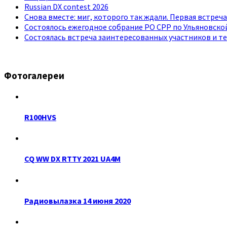
Russian DX contest 2026
Снова вместе: миг, которого так ждали. Первая встреча 
Состоялось ежегодное собрание РО СРР по Ульяновско
Состоялась встреча заинтересованных участников и т
Фотогалереи
R100HVS
CQ WW DX RTTY 2021 UA4M
Радиовылазка 14 июня 2020