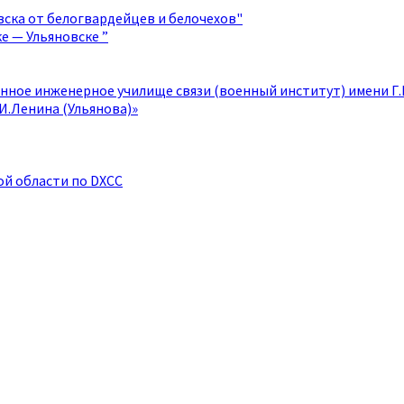
овска от белогвардейцев и белочехов"
е — Ульяновске ”
нное инженерное училище связи (военный институт) имени Г
И.Ленина (Ульянова)»
й области по DXCC