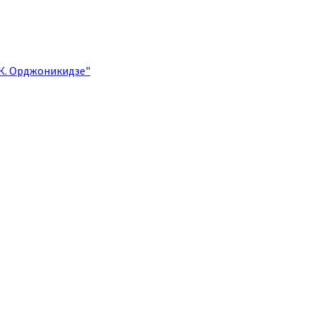
.К. Орджоникидзе"