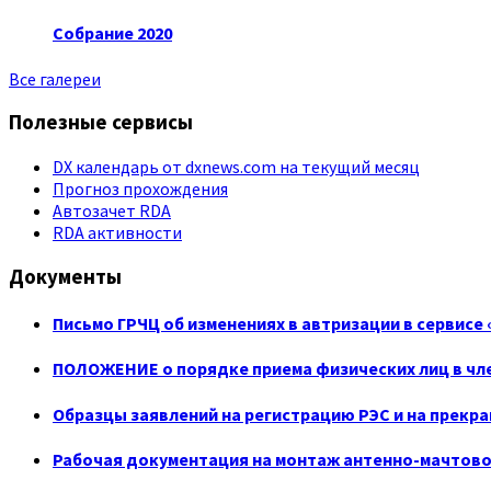
Собрание 2020
Все галереи
Полезные сервисы
DX календарь от dxnews.com на текущий месяц
Прогноз прохождения
Автозачет RDA
RDA активности
Документы
Письмо ГРЧЦ об изменениях в автризации в сервисе
ПОЛОЖЕНИЕ о порядке приема физических лиц в чле
Образцы заявлений на регистрацию РЭС и на прекр
Рабочая документация на монтаж антенно-мачтово