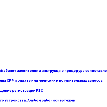
 «Кабинет заявителя» и инструкця о процедуре сопоставле
ны СРР и оплате ими членских и вступительных взносов
ащение регистрации РЭС
го устройства. Альбом рабочих чертежей