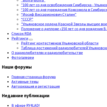
"Волга-Волга"
"100 лет со дня освобождения Симбирска - Ульян
“100 лет со дня учреждения Комсомола в Симбирск
“Иосиф Виссарионович Сталин”
“СССР”
"Ульяновское ордена Красной Звезды высшее вое
Положение о дипломе «150 лет со дня рождения В.
Список RDA
Рейтинги
Рейтинг контестменов Ульяновской области
Таблица достижений радиолюбителей Ульяновско
О радиолюбителях и радиолюбительстве
Фотогалереи
Наши форумы
Главная страница форума
Активные темы
Авторизация и регистрация
Недавние публикации
В эфире RY4LAD!