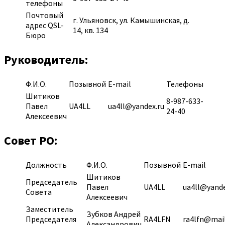
телефоны
Почтовый
г. Ульяновск, ул. Камышинская, д.
адрес QSL-
14, кв. 134
Бюро
Руководитель
:
Ф.И.О.
Позывной
E-mail
Телефоны
Шитиков
8-987-633-
Павел
UA4LL
ua4ll@yandex.ru
24-40
Алексеевич
Совет РО
:
Должность
Ф.И.О.
Позывной
E-mail
Шитиков
Председатель
Павел
UA4LL
ua4ll@yande
Совета
Алексеевич
Заместитель
Зубков Андрей
Председателя
RA4LFN
ra4lfn@mail
Александрович