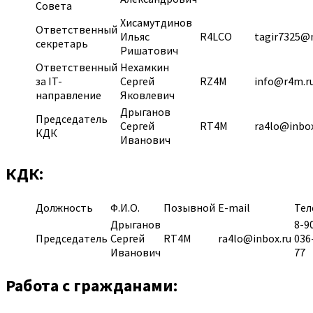
Совета
Хисамутдинов
Ответственный
Ильяс
R4LCO
tagir7325@m
секретарь
Ришатович
Ответственный
Нехамкин
за IT-
Сергей
RZ4M
info@r4m.r
направление
Яковлевич
Дрыганов
Председатель
Сергей
RT4M
ra4lo@inbox
КДК
Иванович
КДК
:
Должность
Ф.И.О.
Позывной
E-mail
Тел
Дрыганов
8-9
Председатель
Сергей
RT4M
ra4lo@inbox.ru
036
Иванович
77
Работа с гражданами: