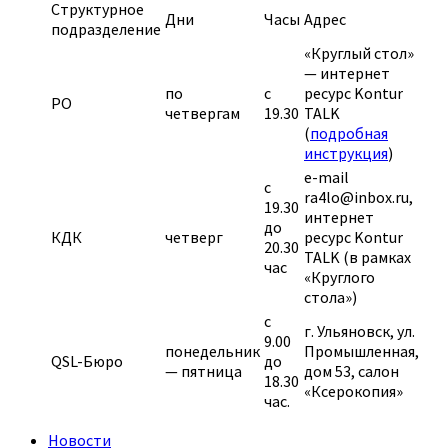
Структурное
Дни
Часы
Адрес
подразделение
«Круглый стол»
— интернет
по
с
ресурс Kontur
РО
четвергам
19.30
TALK
(
подробная
инструкция
)
e-mail
с
ra4lo@inbox.ru,
19.30
интернет
до
КДК
четверг
ресурс Kontur
20.30
TALK (в рамках
час
«Круглого
стола»)
с
г. Ульяновск, ул.
9.00
понедельник
Промышленная,
QSL-Бюро
до
— пятница
дом 53, салон
18.30
«Ксерокопия»
час.
Новости