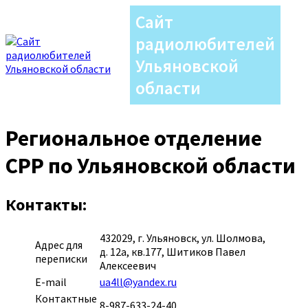
Сайт
радиолюбителей
Ульяновской
области
Региональное отделение
СРР по Ульяновской области
Контакты:
432029, г. Ульяновск, ул. Шолмова,
Адрес для
д. 12а, кв.177, Шитиков Павел
переписки
Алексеевич
E-mail
ua4ll@yandex.ru
Контактные
8-987-633-24-40