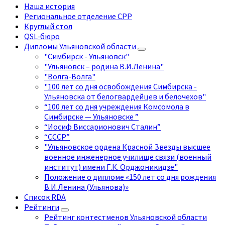
Наша история
Региональное отделение СРР
Круглый стол
QSL-бюро
Дипломы Ульяновской области
"Симбирск - Ульяновск"
"Ульяновск – родина В.И.Ленина"
"Волга-Волга"
"100 лет со дня освобождения Симбирска -
Ульяновска от белогвардейцев и белочехов"
“100 лет со дня учреждения Комсомола в
Симбирске — Ульяновске ”
“Иосиф Виссарионович Сталин”
“СССР”
"Ульяновское ордена Красной Звезды высшее
военное инженерное училище связи (военный
институт) имени Г.К. Орджоникидзе"
Положение о дипломе «150 лет со дня рождения
В.И.Ленина (Ульянова)»
Список RDA
Рейтинги
Рейтинг контестменов Ульяновской области